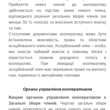
Прийняття нових членів до кооперативу
здійснюється на підставі заяви нового члена,
відповідного рішення загальних зборів членів (не
менше 50 % голосів) та внесення вступного внеску
та паю.
Статутними документами кооперативу може бути
встановлена можливість, права та обов’язки
асоційованого членства. Асоційований член – особа,
яка внесла пайовий внесок в повному обсязі і
користується правом дорадчого голосу в
кооперативі. При ліквідації кооперативу,
асоційований член має переважне право на виплату
паю, порівняно із звичайними членами.
Органи управління кооперативом
Вищим органом управління кооперативом є
Загальні збори членів
. Чергові загальні збори
членів проводяться не рідше одного разу на рік.