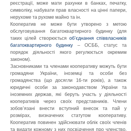
реєстрації, може мати рахунки в банках, печатку,
символіку, набувати прав власності на цінні папери,
нерухоме та рухоме майно та ін.
Кооператив не може бути утворено з метою
обслуговування багатоквартирного будинку (для
таких цілей створюється
об’єднання співвласників
багатоквартирного будинку
– ОСББ, статус та
порядок діяльності якого регулюється окремим
законом).
Засновниками та членами кооперативу можуть бути
громадяни України, іноземці та особи без
громадянства (що досягли 16-ти років), а також
юридичні особи за законодавством України та
іноземних держав, які беруть участь у діяльності
кооперативів через своїх представників. Члени
зобов’язані внести вступний внесок та пай у
розмірах, визначених статутом кооперативу.
Кооператив повинен здійснювати облік своїх членів
та видати кожному з них посвідчення про членство.