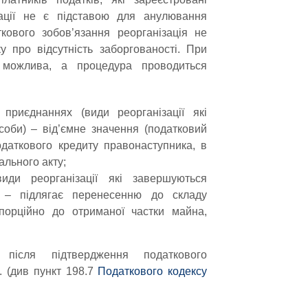
ації не є підставою для анулювання
кового зобов’язання реорганізація не
у про відсутність заборгованості. При
ія можлива, а процедура проводиться
приєднаннях (види реорганізації які
оби) – від’ємне значення (податковий
даткового кредиту правонаступника, в
ального акту;
иди реорганізації які завершуються
) – підлягає перенесенню до складу
порційно до отриманої частки майна,
після підтвердження податкового
 (див пункт 198.7
Податкового кодексу