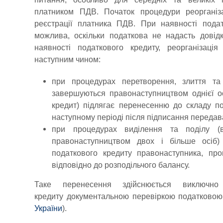
платником ПДВ. Початок процедури реорганіз
реєстрації платника ПДВ. При наявності подат
можлива, оскільки податкова не надасть довідк
наявності податкового кредиту, реорганізац
наступним чином:
при процедурах перетворення, злиття та 
завершуються правонаступництвом однієї ос
кредит) підлягає перенесенню до складу по
наступному періоді після підписання передав
при процедурах виділення та поділу (в
правонаступництвом двох і більше осіб
податкового кредиту правонаступника, про
відповідно до розподільчого балансу.
Таке перенесення здійснюється виключно 
кредиту документальною перевіркою податковою.
України
).