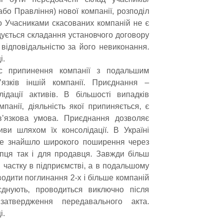
або Правління) нової компанії, розподіл
кщо Учасниками скасованих компаній не є
ндується складання установчого договору
 відповідальністю за його невиконання.
і.
 припинення компанії з подальшим
’язків іншій компанії. Приєднання –
дації активів. В більшості випадків
анії, діяльність якої припиняється, є
в’язкова умова. Приєднання дозволяє
иви шляхом їх консолідації. В Україні
не знайшло широкого поширення через
упця так і для продавця. Завжди більш
 частку в підприємстві, а в подальшому
дити поглинання 2-х і більше компаній
єднують, проводиться виключно після
затвердження передавального акта.
і.