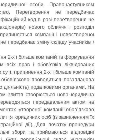
юридичної особи. Правонаступником
мство. Перетворення не передбачає
ифікаційний код в разі перетворення не
 акціонерів) нового обличчя і розподіл
 припиняється компанії і новоствореної
е передбачає зміну складу учасників /
ня 2-х і більше компаній та формування
м всіх прав і обов’язків ліквідованих
о суті, припинення 2-х і більше компаній
 обов’язково проводиться позапланова
ю діяльність) податковими органами. На
хом злиття створюється нова юридична
переводяться передавальним актом на
ментах утвореної компанії обов’язково
иття юридичних осіб (із зазначенням їх
траційної дії). Для початку процедури
льні збори та приймаються відповідні
і бути передбачені склад учасників/