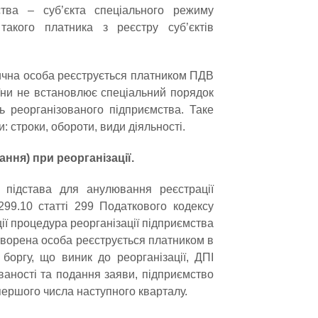
мства – суб’єкта спеціального режиму
акого платника з реєстру суб’єктів
ична особа реєструється платником ПДВ
аїни не встановлює спеціальний порядок
ь реорганізованого підприємства. Таке
: строки, обороти, види діяльності.
ня) при реорганізації.
 підстава для анулювання реєстрації
299.10 статті 299 Податкового кодексу
ії процедура реорганізації підприємства
творена особа реєструється платником в
боргу, що виник до реорганізації, ДПІ
ваності та подання заяви, підприємство
першого числа наступного кварталу.