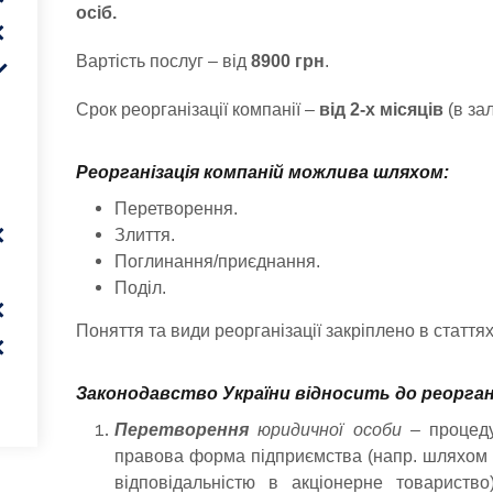
осіб.
Вартість послуг – від
8900 грн
.
Срок реорганізації компанії –
від 2-х місяців
(в зал
Реорганізація компаній можлива шляхом:
Перетворення.
Злиття.
Поглинання/приєднання.
Поділ.
Поняття та види реорганізації закріплено в стаття
Законодавство України відносить до реоргані
Перетворення
юридичної особи
– процеду
правова форма підприємства (напр. шляхом
відповідальністю в акціонерне товариство