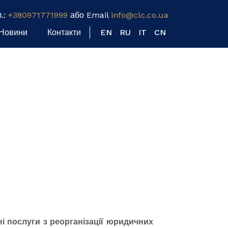
л.:
+380971771999
або Email
info@clc.co.ua
Новини
Контакти
EN
RU
IT
CN
і послуги з реорганізації юридичних