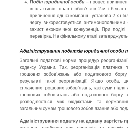
Поділ юридичної особи
– процес припинен
всіх активів, прав і обов’язків 2-м і більш
припинення однієї компанії і установа 2-х і 
чергу використовується антимонопольними 
захист економічної конкуренції. При поділ
перевірка. На фінальному етапі затверджуєть
Адміністрування податків юридичної особи пр
Загальні податкові норми процедур реорганізац
кодексу України. Так, реорганізація платника 
грошових зобов’язань або податкового боргу
результаті такої реорганізації. Якщо особа, 
сплачених грошових зобов’язань, такі суми підля
грошових зобов’язань або податкового боргу 
розподіляється між бюджетами та державни
загальним сумам грошового зобов’язання або пода
Адміністрування податку на додану вартість пр
питання, особливо для середніх та великіх пл