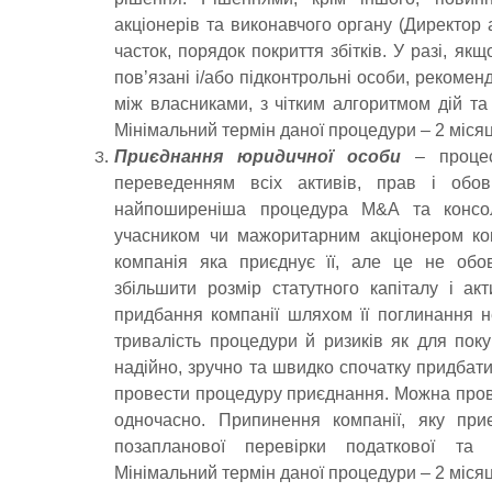
акціонерів та виконавчого органу (Директор 
часток, порядок покриття збітків. У разі, я
пов’язані і/або підконтрольні особи, рекоме
між власниками, з чітким алгоритмом дій та
Мінімальний термін даної процедури – 2 місяц
Приєднання юридичної особи
– процес
переведенням всіх активів, прав і обов
найпоширеніша процедура M&A та консолі
учасником чи мажоритарним акціонером комп
компанія яка приєднує її, але це не обо
збільшити розмір статутного капіталу і акт
придбання компанії шляхом її поглинання 
тривалість процедури й ризиків як для пок
надійно, зручно та швидко спочатку придбати
провести процедуру приєднання. Можна прово
одночасно. Припинення компанії, яку при
позапланової перевірки податкової та 
Мінімальний термін даної процедури – 2 місяц