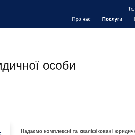
Те
Про нас
Послуги
идичної особи
Надаємо комплексні та кваліфіковані юридичн