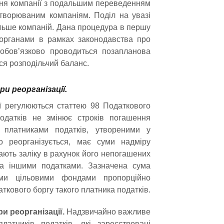
ня компанії з подальшим переведенням
 створюваним компаніям. Поділ на увазі
більше компаній. Дана процедура в першу
органами в рамках законодавства про
і обов’язково проводиться позапланова
ся розподільчий баланс.
и реорганізації.
ії регулюються статтею 98 Податкового
податків не змінює строків погашення
 платниками податків, утвореними у
що реорганізується, має суми надміру
гають заліку в рахунок його непогашених
за іншими податками. Зазначена сума
ми цільовими фондами пропорційно
ткового боргу такого платника податків.
и реорганізації.
Надзвичайно важливе
атників податків, які зареєстровані