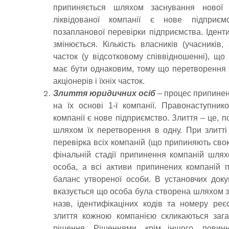
припиняється шляхом заснування нової 
ліквідованої компанії є нове підприє
позапланової перевірки підприємства. Ідент
змінюється. Кількість власників (учасників,
часток (у відсотковому співвідношенні), що
має бути однаковим, тому що перетворення н
акціонерів і їхніх часток.
Злиття юридичних осіб
– процес припинен
на їх основі 1-ї компанії. Правонаступнико
компанії є нове підприємство. Злиття – це, п
шляхом їх перетворення в одну. При злитті
перевірка всіх компаній (що припиняють сво
фінальній стадії припинення компаній шля
особа, а всі активи припинених компаній 
баланс утвореної особи. В установчих доку
вказується що особа була створена шляхом зл
назв, ідентифікаціних кодів та номеру реєс
злиття кожною компанією скликаються зага
рішення. Рішеннями, крім іншого, повинн