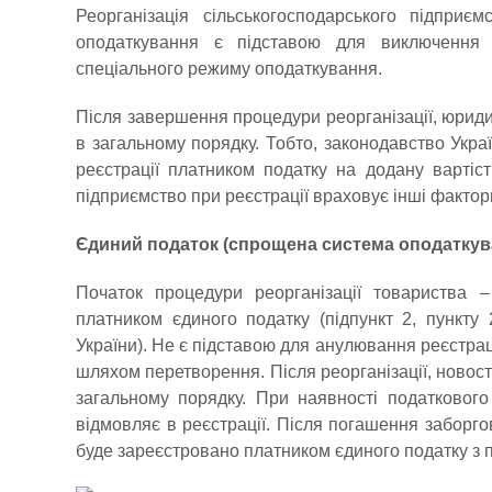
Реорганізація сільськогосподарського підприє
оподаткування є підставою для виключення т
спеціального режиму оподаткування.
Після завершення процедури реорганізації, юрид
в загальному порядку. Тобто, законодавство Укр
реєстрації платником податку на додану вартіст
підприємство при реєстрації враховує інші фактори
Єдиний податок (спрощена система оподаткуван
Початок процедури реорганізації товариства –
платником єдиного податку (підпункт 2, пункту 
України). Не є підставою для анулювання реєстрац
шляхом перетворення. Після реорганізації, новос
загальному порядку. При наявності податкового 
відмовляє в реєстрації. Після погашення заборго
буде зареєстровано платником єдиного податку з 