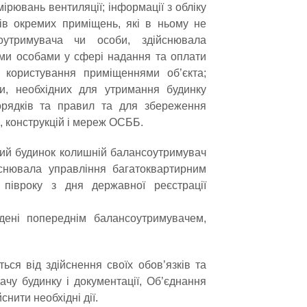
ірювань вентиляції; інформації з обліку
ків окремих приміщень, які в ньому не
оутримувача чи особи, здійснювала
ми особами у сфері надання та оплати
 користування приміщеннями об’єкта;
и, необхідних для утримання будинку
порядків та правил та для збереження
, конструкцій і мереж ОСББ.
рний будинок колишній балансоутримувач
йснювала управління багатоквартирним
 півроку з дня державної реєстрації
адені попереднім балансоутримувачем,
ься від здійснення своїх обов’язків та
ачу будинку і документації, Об’єднання
нити необхідні дії.