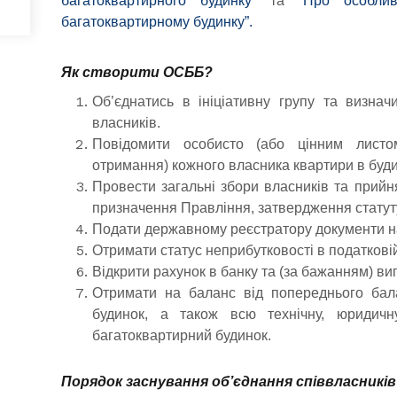
багатоквартирного будинку”
та
“Про особлив
багатоквартирному будинку”.
Як створити ОСББ?
Об’єднатись в ініціативну групу та визнач
власників.
Повідомити особисто (або цінним лист
отримання) кожного власника квартири в буди
Провести загальні збори власників та прийн
призначення Правління, затвердження статуту
Подати державному реєстратору документи н
Отримати статус неприбутковості в податкові
Відкрити рахунок в банку та (за бажанням) виг
Отримати на баланс від попереднього бал
будинок, а також всю технічну, юридичн
багатоквартирний будинок.
Порядок заснування об’єднання співвласникі