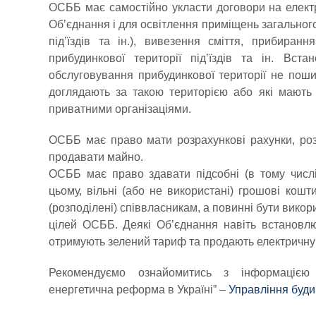
ОСББ має самостійно укласти договори на електр
Об’єднання і для освітлення приміщень загального
під’їздів та ін.), вивезення сміття, прибиран
прибудинкової території під’їздів та ін. Вс
обслуговування прибудинкової території не поши
доглядають за такою територією або які мають 
приватними організаціями.
ОСББ має право мати розрахункові рахунки, роз
продавати майно.
ОСББ має право здавати підсобні (в тому числі
цьому, вільні (або не використані) грошові кош
(розподілені) співвласникам, а повинні бути викор
цілей ОСББ. Деякі Об’єднання навіть встановлю
отримують зелений тариф та продають електричну
Рекомендуємо ознайомитись з інформацією
енергетична реформа в Україні” –
Управління буд