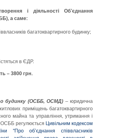
ворення і діяльності Об’єднання
Б), а саме:
іввласників багатоквартирного будинку;
стяться в ЄДР.
ть – 3800 грн.
го будинку (ОСББ, ОСМД)
– юридична
житлових приміщень багатоквартирного
ного майна та управління, утримання і
ть ОСББ регулюється
Цивільним кодексом
їни “Про об’єднання співвласників