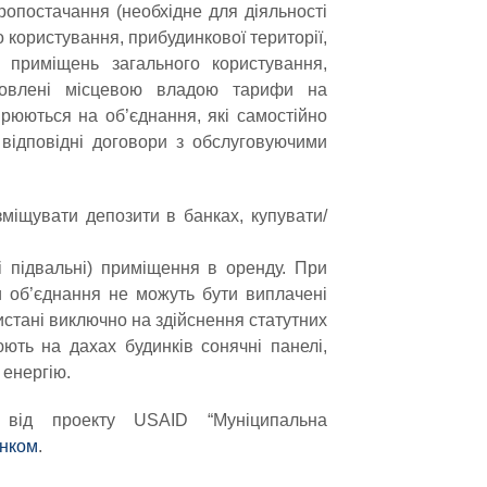
опостачання (необхідне для діяльності
 користування, прибудинкової території,
ня приміщень загального користування,
тановлені місцевою владою тарифи на
рюються на об’єднання, які самостійно
відповідні договори з обслуговуючими
міщувати депозити в банках, купувати/
 підвальні) приміщення в оренду. При
ти об’єднання не можуть бути виплачені
истані виключно на здійснення статутних
ють на дахах будинків сонячні панелі,
 енергію.
 від проекту USAID “Муніципальна
инком
.