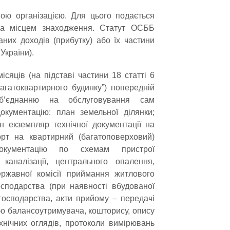
ою організацією. Для цього подається
 за місцем знаходження. Статут ОСББ
них доходів (прибутку) або їх частини
України).
сяців (на підставі частини 18 статті 6
агатоквартирного будинку”) попередній
об’єднанню на обслуговування сам
окументацію: план земельної ділянки;
н екземпляр технічної документації на
орт на квартирний (багатоповерховий)
документацію по схемам пристрої
каналізації, центрального опалення,
ержавної комісії приймання житлового
осподарства (при наявності вбудованої
 господарства, акти прийому – передачі
або балансоутримувача, кошторису, опису
ехнічних оглядів, протоколи вимірювань