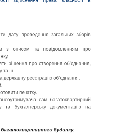
ості здійснення права власності в
ити дату проведення загальних зборів
ом з описом та повідомленням про
нку.
яти рішення про створення об’єднання,
 та ін.
а державну реєстрацію об’єднання.
й.
отовити печатку.
ансоутримувача сам багатоквартирний
у та бухгалтерську документацію на
в багатоквартирного будинку.