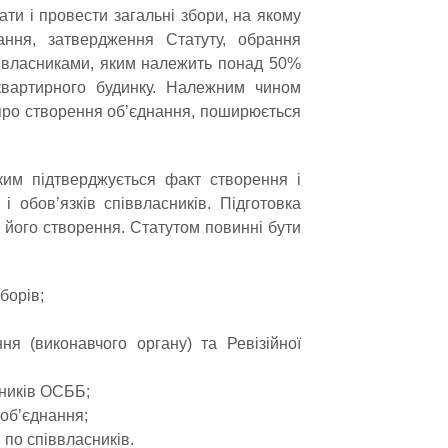
ти і провести загальні збори, на якому
ання, затвердження Статуту, обрання
ввласниками, яким належить понад 50%
квартирного будинку. Належним чином
про створення об’єднання, поширюється
им підтверджується факт створення і
і обов’язків співвласників. Підготовка
 його створення. Статутом повинні бути
борів;
я (виконавчого органу) та Ревізійної
сників ОСББ;
 об’єднання;
 по співвласників.