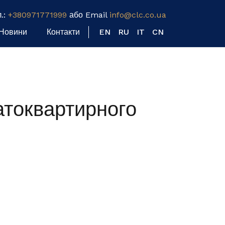
л.:
+380971771999
або Email
info@clc.co.ua
Новини
Контакти
EN
RU
IT
CN
атоквартирного