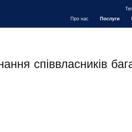
Те
Про нас
Послуги
нання співвласників баг