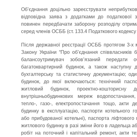
Об’єднання доцільно зареєструвати неприбутков
відповідна заява з додатками до податкової
повинен передбачати заборону розподілу отрима
серед членів ОСББ (ст. 133.4 Податкового кодексу 
Після державної реєстрації ОСББ протягом 3-х мі
Закону України “Про об’єднання співвласників б
балансоутримувач зобов’язаний передати 
багатоквартирний будинок, а також наступну д
бухгалтерську та статистичну документацію; оди
будинок, до якої включаються: технічний пасп
житловий будинок, проектно-кошторисну 
внутрішньобудинкових мереж водопостачання, 
тепло-, газо-, електропостачання тощо, акти д
будинку в експлуатацію, паспорти котельного г
або прибудованої котельні), паспорта ліфтового
житлового будинку в разі зміни його в ладельца 
робіт на поточний і капітальний ремонт, акти т