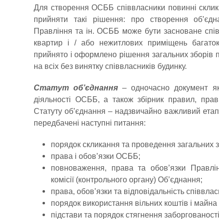
Для створення ОСББ співвласники повинні склика
прийняти такі рішення: про створення об’єдн
Правління та ін. ОСББ може бути засноване спі
квартир і / або нежитлових приміщень багато
прийнято і оформлено рішення загальних зборів 
на всіх без винятку співвласників будинку.
Статут об’єднання
– одночасно документ як
діяльності ОСББ, а також збірник правил, прав 
Статуту об’єднання – надзвичайно важливий етап
передбачені наступні питання:
порядок скликання та проведення загальних з
права і обов’язки ОСББ;
повноваження, права та обов’язки Правлінн
комісії (контрольного органу) Об’єднання;
права, обов’язки та відповідальність співвла
порядок використання вільних коштів і майна
підстави та порядок стягнення заборгованості