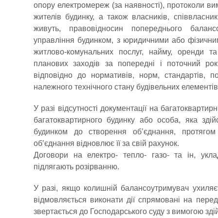
опору електромереж (за наявності), протоколи вим
жителів будинку, а також власників, співвласни
живуть, правовідносин попереднього баланс
управління будинком, з юридичними або фізични
житлово-комунальних послуг, найму, оренди та
планових заходів за попередні і поточний рок
відповідно до нормативів, норм, стандартів, 
належного технічного стану будівельних елементів
У разі відсутності документації на багатокварти
багатоквартирного будинку або особа, яка зді
будинком до створення об’єднання, протягом
об’єднання відновлює її за свій рахунок.
Договори на електро- тепло- газо- та ін, укл
підлягають розірванню.
У разі, якщо колишній балансоутримувач ухиляєт
відмовляється виконати дії спрямовані на перед
звертається до Господарського суду з вимогою здійс